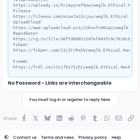
https://uploady.io/5rimyyref9uw/weglb.Ethical.Hacki
Fileaxa

https://fileaxa.com/ezxw7a32cjuu/weglb.Ethical.Hack
UploadCloud

https://www.uploadcloud.pro/i1bvofs40sa2/weglb.Ethi
RapidGator

https://rg.to/file/36f5309b512dfef493fc9c7618c87844
Fikper

https://fikper.com/13jZCrRsEV/weglb.Ethical.Hacking
FreeDL

https://frdl.io/z2vjfb172jhz/weglb.Ethical.Hacking
No Password - Links are Interchangeable
You must log in or register to reply here.
Facebook
X
Bluesky
LinkedIn
Reddit
Pinterest
Tumblr
WhatsApp
Email
Lin
Share:
Contact us
Terms and rules
Privacy policy
Help