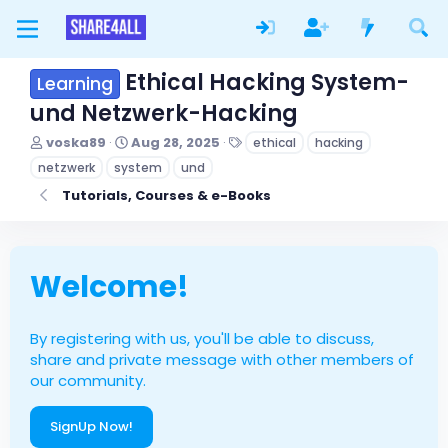
Ethical Hacking System-
Learning
und Netzwerk-Hacking
T
S
T
voska89
Aug 28, 2025
ethical
hacking
h
t
a
netzwerk
system
und
r
a
g
e
r
s
Tutorials, Courses & e-Books
a
t
d
d
s
a
t
t
Welcome!
a
e
r
t
e
By registering with us, you'll be able to discuss,
r
share and private message with other members of
our community.
SignUp Now!