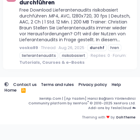
durchführen
Free Download Lieferantenaudits risikobasiert
durchführen .MP4, AVC, 1280x720, 30 fps | Deutsch,
AAC, 2 Ch | 1 Std. 12 Min. | 200 MB Trainer: Christian
Braun Stellen Sie Lieferantenaudits immer wieder
vor Herausforderungen? Oft wird der Nutzen von
Lieferantenaudits in Frage gestellt. In diesem...
voska89
Thread
Aug 26, 2025
durchf
hren
Replies: 0
Forum:
lieferantenaudits
risikobasiert
Tutorials, Courses & e-Books
Contact us
Terms and rules
Privacy policy
Help
Home
R
S
XenWp.Com | [Ap Yazılım] Harici Bağlantı Yönlendirici
S
®
Community platform by XenForo
© 2010-2025 XenForo Ltd.
Add-ons by TeslaCloud ☁️
Theming with
by:
DohTheme